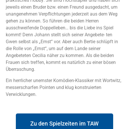
Ernscht?
praktisches Hobby: Sie sind Hochstapler und haben sich
jeweils einen Bruder bzw. einen Freund ausgedacht, um
Komödienklassiker
unangenehmen Verpflichtungen jederzeit aus dem Weg
gehen zu können. So führen die beiden Herren
nach: Oscar Wilde
ausschweifende Doppelleben… bis die Liebe ins Spiel
kommt! Denn Johann stellt sich seiner Angebete- ten
Gwen selbst als „Ernst“ vor. Aber auch Bertie schlüpft in
die Rolle von „Ernst“, um auf dem Lande seiner
Angebeteten Cecilia näher zu kommen. Als die beiden
Frauen sich treffen, kommt es natürlich zu einer bösen
Überraschung.
Ein herrlicher unernster Komödien-Klassiker mit Wortwitz,
messerscharfen Pointen und klug konstruierten
Verwicklungen.
Zu den Spielzeiten im TAW