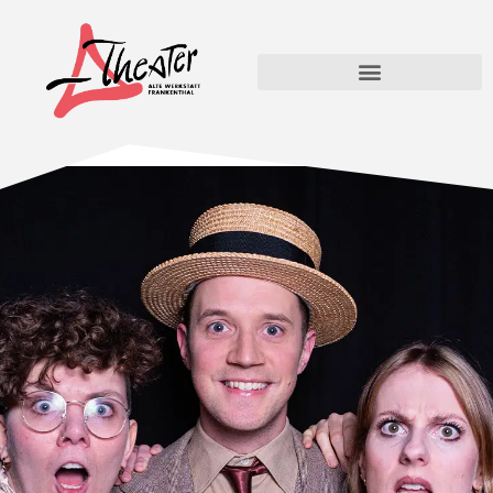
Is des doin Ernscht? –
Open Air