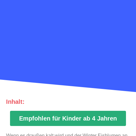
Inhalt:
Die
Schneekönigin
Empfohlen für Kinder ab 4 Jahren
Wenn es draußen kalt wird und der Winter Eisblumen an