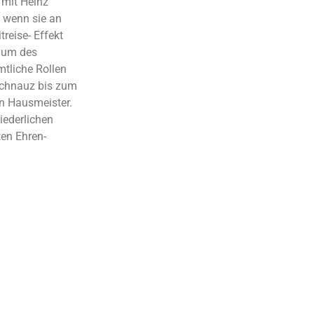
 mit Heinz
 wenn sie an
treise- Effekt
äum des
mtliche Rollen
Schnauz bis zum
n Hausmeister.
iederlichen
ten Ehren-