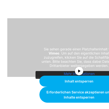
Sie sehen gerade einen Platzhalterinhalt
Vimeo
. Um auf den eigentlichen Inhal
zuzugreifen, klicken Sie auf die Schaltfl
unten. Bitte beachten Sie, dass dabei Dat
Drittanbieter weitergegeben werden.
Mehr Informationen
Inhalt entsperren
Erforderlichen Service akzeptieren u
Inhalte entsperren