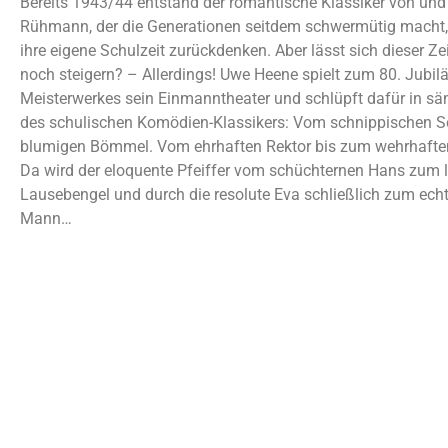
Bereits 1943/44 entstand der romantische Klassiker von und
Rühmann, der die Generationen seitdem schwermütig macht,
ihre eigene Schulzeit zurückdenken. Aber lässt sich dieser Zei
noch steigern? – Allerdings! Uwe Heene spielt zum 80. Jubil
Meisterwerkes sein Einmanntheater und schlüpft dafür in sä
des schulischen Komödien-Klassikers: Vom schnippischen 
blumigen Bömmel. Vom ehrhaften Rektor bis zum wehrhafte
Da wird der eloquente Pfeiffer vom schüchternen Hans zum l
Lausebengel und durch die resolute Eva schließlich zum ech
Mann…