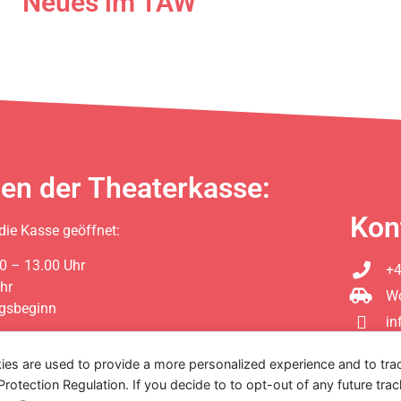
Neues im TAW
en der Theaterkasse:
Kon
 die Kasse geöffnet:
0 – 13.00 Uhr
+4
hr
Wo
ngsbeginn
in
33 / 354 826
at)tawfrankenthal.net
ies are used to provide a more personalized experience and to tr
tection Regulation. If you decide to to opt-out of any future track