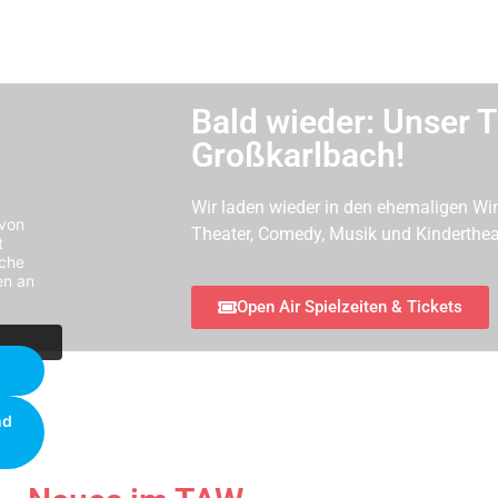
Bald wieder: Unser T
Großkarlbach!
Wir laden wieder in den ehemaligen Wi
 von
Theater, Comedy, Musik und Kinderthea
t
äche
en an
Open Air Spielzeiten & Tickets
nd