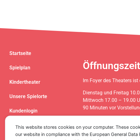
Startseite
Öffnungszeit
Spielplan
Im Foyer des Theaters ist
Kindertheater
Dienstag und Freitag 10.0
Unsere Spielorte
Mittwoch 17.00 – 19.00 U
90 Minuten vor Vorstellu
Kundenlogin
Buchung per Telefon: 062
Kontakt
Buchung per Mail: karten(
This website stores cookies on your computer. These cook
our website in compliance with the European General Data Pro