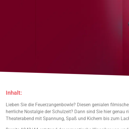
Inhalt:
Feuerzangensolo
Lieben Sie die Feuerzangenbowle? Diesen genialen filmischen
herrliche Nostalgie der Schulzeit? Dann sind Sie hier genau r
Komödie von Uwe
Theaterabend mit Spannung, Spaß und Kichern bis zum Lach
Heene