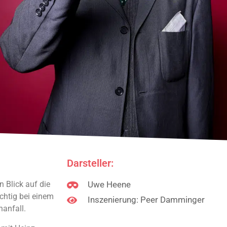
Darsteller:
 Blick auf die
Uwe Heene
ichtig bei einem
Inszenierung: Peer Damminger
anfall.