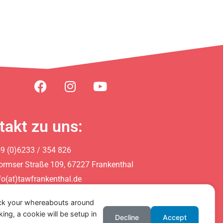
takt zu uns:
9 (0)6233 / 354 826
rmser Straße 109, 67227 Frankenthal
fo(at)tawfrankenthal.de
ack your whereabouts around
ing, a cookie will be setup in
Decline
Accept