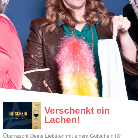
Verschenkt ein
Jugendliebe
Lachen!
Komödie
Überrascht Deine Liebsten mit einem Gutschein für