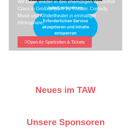
WIr laden wieder in den ehemaligen Winzerhof
Inhalt entsperren
Claus in Großkarlbach zu Theater, Comedy,
Musik und Kindertheater in einmaliger
Erforderlichen Service
Atmosphäre.
akzeptieren und Inhalte
entsperren
Open Air Spielzeiten & Tickets
Neues im TAW
Unsere Sponsoren